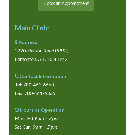
Book an Appointment
Main Clinic
Address
3220–Parson Road (99 St)
Edmonton, AB, T6N 1M2
Contact Information
Tel:
780-461-6668
Fax: 780-461-6366
Hours of Operation
Mon–Fri
9 am – 7 pm
Sat. Sun.
9 am – 5 pm