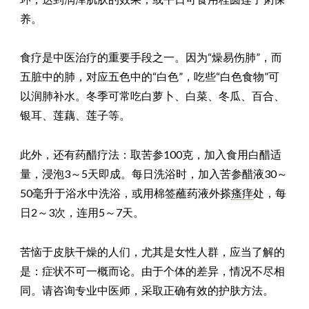
养。
食疗是中医治疗的重要手段之一。因为“燥易伤肺”，而
五脏中的肺，对应五色中的“白色”，吃些“白色食物”可
以润肺补水。冬季可常吃白萝卜、白菜、冬瓜、百合、
银耳、莲藕、莲子等。
此外，还有药醋疗法：取苦参100克，加入食用白醋适
量，浸泡3～5天即成。每日洗浴时，加入苦参醋液30～
50毫升于浴水中洗浴，或用棉签蘸药液外搽
瘙痒
处，每
日2～3次，连用5～7天。
苦恼于皮肤干燥的人们，尤其是女性人群，应当了解的
是：症状不可一概而论。由于个体的差异，情况不尽相
同。请咨询专业中医师，采取正确有效的护肤方法。