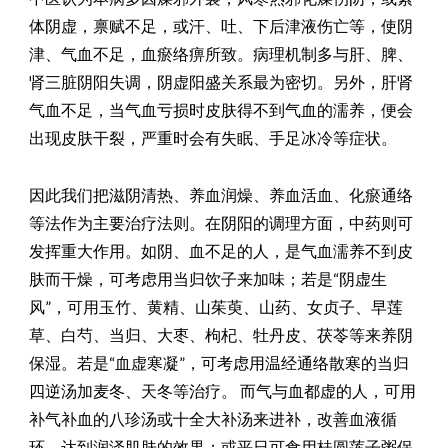
体阴虚，禀赋不足，或汗、吐、下后津液伤亡等，使阴
津、气血不足，血瘀络痹所致。病理机制多与肝、脾、
肾三脏阴阳失调，阴虚阳盛关系最为密切。另外，肝肾
气血不足，当气血亏损时皮肤得不到气血的濡养，便会
出现皮肤干裂，严重时会有失眠、手足冰冷等症状。
因此我们把滋阴清热、养血润燥、养血活血、化瘀通络
等法作为主要治疗法则。在阴阳的调理方面，中药则可
发挥重大作用。如阴、血不足的人，是气血濡养不到皮
肤而干燥，可考虑用当归饮子来加味；若是“阴虚生
风”，可用玉竹、黄精、山茱萸、山药、女贞子、早莲
草、白芍、当归、大枣、枸杞、牡丹皮、茯苓等来养阴
保湿。若是“血虚寒凝”，可考虑用温经通络散寒的当归
四逆汤加麦冬、天冬等治疗。 而气与血都虚的人，可用
补气补血的八珍汤或十全大补汤来进补，改善血液循
环，达到润泽肌肤的效果；或平日可食用桂圆莲子粥保